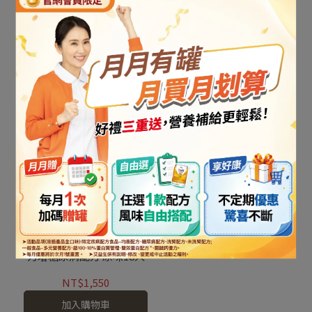
【3入體驗組】力增飲添加
【月月有罐】力增糖尿病
鉻醣類代謝配方
配方 原味18入 加送贈罐
NT$289
NT$1,550
加入購物車
加入購物車
力增糖尿病配方 原味18入
NT$1,550
加入購物車