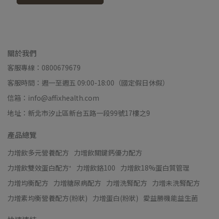
關於我們
客服專線：0800679679
客服時間：週一至週五 09:00-18:00（國定假日休假）
信箱：info@affixhealth.com
地址：新北市汐止區新台五路一段99號17樓之9
產品總覽
力增飲多元營養配方
力增飲關鍵鈣優力配方
力增飲雙效蛋白配方⁺
力增飲鉻100
力增飲18%蛋白質管理
力增均衡配方
力增糖尿病配方
力增洗腎配方
力增未洗腎配方
力增素均衡營養配方(粉狀)
力增蛋白(粉狀)
愛益勝機能益生菌