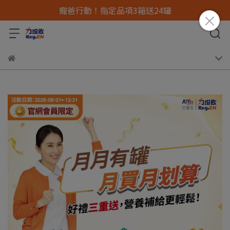
寵爸行動！指定品項3箱送24罐