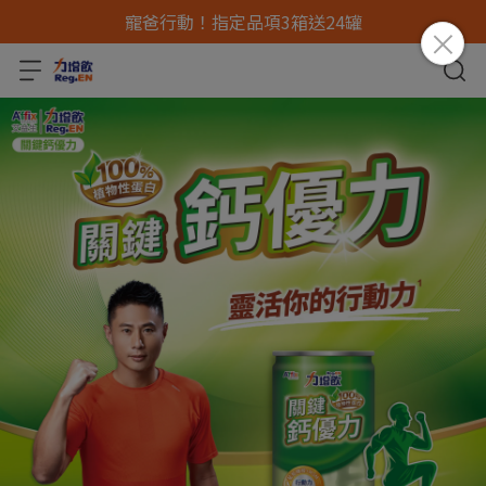
寵爸行動！指定品項3箱送24罐