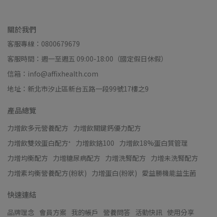
關於我們
客服專線：0800679679
客服時間：週一至週五 09:00-18:00（國定假日休假）
信箱：info@affixhealth.com
地址：新北市汐止區新台五路一段99號17樓之9
產品總覽
力增飲多元營養配方
力增飲關鍵鈣優力配方
力增飲雙效蛋白配方⁺
力增飲鉻100
力增飲18%蛋白質管理
力增均衡配方
力增糖尿病配方
力增洗腎配方
力增未洗腎配方
力增素均衡營養配方(粉狀)
力增蛋白(粉狀)
愛益勝機能益生菌
快速連結
品牌理念
會員方案
我的帳戶
營養問答
活動快訊
使用分享