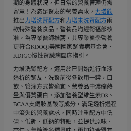
期的身體狀況，但日常的營養管理仍需
留意！為滿足腎友的營養需求，
力增飲
推出
力增洗腎配方
和
力增未洗腎配方
兩
款特殊營養食品，營養品均經衛福部核
准，為專業醫師推薦，其專業醫學營養
更符合KDOQI美國國家腎臟病基金會、
KDIGO慢性腎臟病臨床指引。
力增洗腎配方，適用於已開始進行血液
透析的腎友，洗腎前後各飲用一罐，口
飲、管灌方式皆適宜。營養品中濃縮熱
量與優質蛋白，添加營養型維生素D3、
BCAA支鏈胺基酸等成分，滿足透析過程
中流失的營養需求。同時注重配方中低
磷、低鉀、低鈉的特點，並提供原味、
杏仁、焦糖等多種風味，更加符合腎友