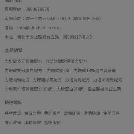
關於我們
客服專線：0800679679
客服時間：週一至週五 09:00-18:00（國定假日休假）
信箱：info@affixhealth.com
地址：新北市汐止區新台五路一段99號17樓之9
產品總覽
力增飲多元營養配方
力增飲關鍵鈣優力配方
力增飲雙效蛋白配方⁺
力增飲鉻100
力增飲18%蛋白質管理
力增均衡配方
力增糖尿病配方
力增洗腎配方
力增未洗腎配方
力增素均衡營養配方(粉狀)
力增蛋白(粉狀)
愛益勝機能益生菌
快速連結
品牌理念
會員方案
我的帳戶
營養問答
活動快訊
使用分享
隱私政策
服務條款
售後服務