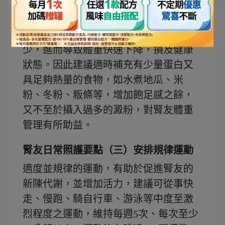
腎友日常照護要點（二）管理適當體重
部分腎友在罹病之後，可能因為食慾不
振或顧慮飲食管理，整體的進食量減
少，進而導致體重快速下降，損及健康
狀態。因此建議適時補充有少量蛋白又
具足夠熱量的食物，如水煮地瓜、米
粉、冬粉、粄條等，增加飽足感之餘，
又不至於攝入過多的澱粉，對腎友體重
管理有所助益。
腎友日常照護要點（三）安排規律運動
適度並規律的運動，有助於促進腎友的
新陳代謝，並增加活力，建議可從事快
走、慢跑、騎自行車、游泳等中度至激
烈程度之運動，維持每週5次、每次至少