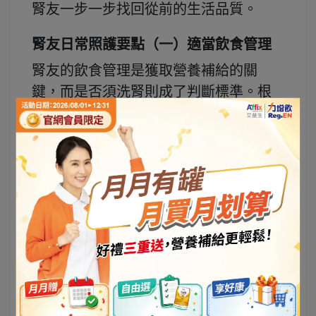
腎友一步一步找回從前的生活品質。
腎友日常照護要點（一）適當飲食管理
腎友的飲食管理是獲取營養補給的關
鍵，而是否須洗腎則成了判斷標準。根
據衛生福利部國民健康署《
慢性腎臟病
健康管理手冊
》建議，在洗腎之前，應
重視飲食平衡，唯蛋白質攝取量應減
少，魚肉豆蛋類減為每日4份較佳；在進
入洗腎階段後，則為補充流失的營養，
蛋白質攝取應足量（大於每日4份魚肉豆
蛋類），且以3份蔬菜、2份水果為限，
並避免食用全穀類、內臟類、乾豆類等
高磷食物 。