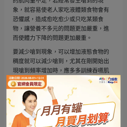
的肌肉量不足
，若經常發生嗆到的現
象，就容易使老人家吃液體類食物會有
恐懼感，造成愈吃愈少或只吃某類食
物，讓
營養不多元
的問題更加嚴重，進
而使
體力下降的問題更加嚴重。
要減少嗆到現象，可以增加液態食物的
稠度就可以減少嗆到，尤其在剛開始出
現嗆到頻率增加時，應多多訓練吞嚥肌
肉，並注意每日營養一定要夠，最好選
擇濃縮營養配方增加稠度，並完整補充
每日所需的營養，避免體力下降
的加
速，以減少嗆到的風險。如果持續因為
嗆到而感到困擾，建議尋求醫師的協
助。