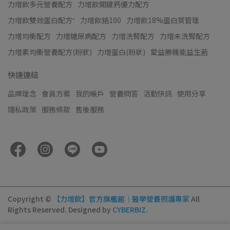
力增飲多元營養配方
力增飲關鍵鈣優力配方
力增飲雙效蛋白配方⁺
力增飲鉻100
力增飲18%蛋白質管理
力增均衡配方
力增糖尿病配方
力增洗腎配方
力增未洗腎配方
力增素均衡營養配方(粉狀)
力增蛋白(粉狀)
愛益勝機能益生菌
快速連結
品牌理念
會員方案
我的帳戶
營養問答
活動快訊
使用分享
隱私政策
服務條款
售後服務
Copyright ©
【力增飲】官方旗艦館｜醫學營養照護專家
All
Rights Reserved.
Designed by
CYBERBIZ
.