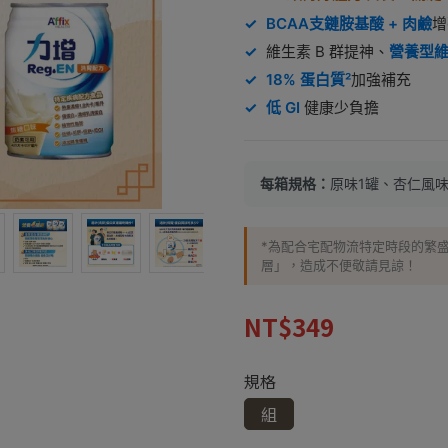
✓
BCAA支鏈胺基酸 + 肉鹼
增
✓
維生素 B 群提神、
營養型維
✓
18% 蛋白質²
加強補充
✓
低 GI
健康少負擔
每箱規格：
原味1罐、杏仁風味1
*為配合宅配物流特定時段的繁
層」，造成不便敬請見諒！
NT$349
規格
組