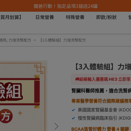
寵爸行動！指定品項3箱送24罐
月買月划算】
日常營養
特殊營養
即飲/粉狀
適用
,
力增洗腎配方
【3入體驗組】力增洗腎配方
【3入體驗組】力
🚚結帳輸入優惠碼
HE3
立即享
腎臟科醫師推薦，適合洗腎
專業醫學營養符合國際建議標
✓
美國國家腎臟基金會 (KDOQ
✓
慢性腎臟病臨床指引 (KDIG
BCAA致腎好體力 營養 4 關鍵