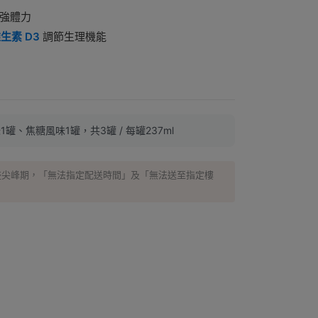
強體力
生素 D3
調節生理機能
罐、焦糖風味1罐，共3罐 / 每罐237ml
盛尖峰期，「無法指定配送時間」及「無法送至指定樓