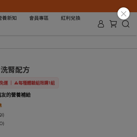
營養新知
會員專區
紅利兌換
增洗腎配方
免運 ｜ ⚠️每種體驗組限購1組
病友的營養補給
準
I)
O)